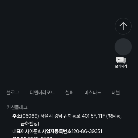
문의하기
블로그
디엠씨리포트
셀퍼
머스타드
터블
키친플래그
주소
(06069) 서울시 강남구 학동로 401 5F, 11F (청담동,
금하빌딩)
대표이사
이준희
사업자등록번호
120-86-39351