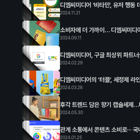
디엠씨미디어 '비타민', 유저 행동
2024
.
11
.
21
소비자에 더 가까이… 디엠씨미디어
2024
.
09
.
11
디엠씨미디어, 구글 최상위 파트너
2024
.
02
.
29
디엠씨미디어의 ‘터블’, 세정제 라
2024
.
03
.
28
후각 트렌드 담은 향기 캡슐세제…디
2024
.
05
.
30
관계 소통에서 콘텐츠 소비로··· 
2024
.
01
.
25