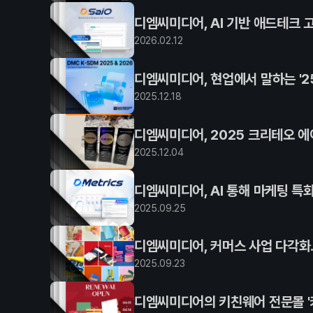
디엠씨미디어, AI 기반 애드테크 고
2026
.
02
.
12
디엠씨미디어, 현업에서 말하는 '25
2025
.
12
.
18
디엠씨미디어, 2025 크리테오 에
2025
.
12
.
04
디엠씨미디어, AI 통해 마케팅 특화
2025
.
09
.
25
디엠씨미디어, 커머스 사업 다각화.
2025
.
09
.
23
디엠씨미디어의 키친웨어 전문몰 '