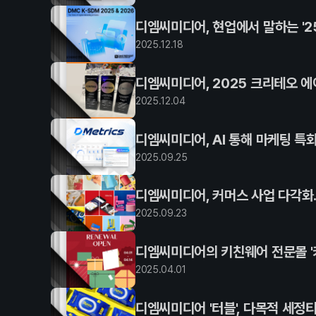
디엠씨미디어, 현업에서 말하는 '25
2025
.
12
.
18
디엠씨미디어, 2025 크리테오 에
2025
.
12
.
04
디엠씨미디어, AI 통해 마케팅 특화
2025
.
09
.
25
디엠씨미디어, 커머스 사업 다각화.
2025
.
09
.
23
디엠씨미디어의 키친웨어 전문몰 '
2025
.
04
.
01
디엠씨미디어 '터블', 다목적 세정